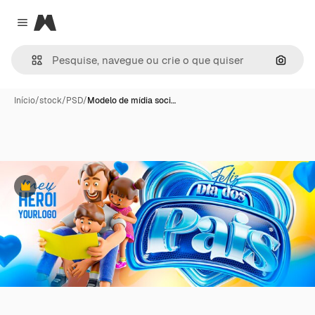
Magnific
Close menu
Pesqui
Início
/
stock
/
PSD
/
Modelo de mídia soci…
Premium