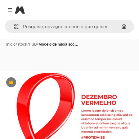
Magnific
Close menu
Pesqui
Início
/
stock
/
PSD
/
Modelo de mídia soci…
Premium