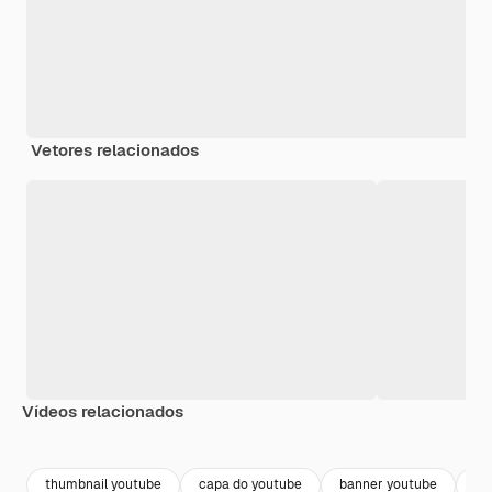
Vetores relacionados
Vídeos relacionados
Premium
Premium
Premium
Premium
thumbnail youtube
capa do youtube
banner youtube
th