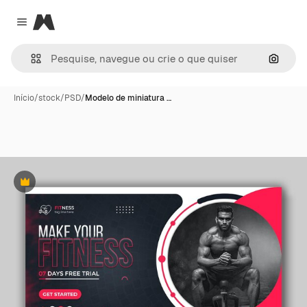
Magnific
Close menu
Pesqui
Início
/
stock
/
PSD
/
Modelo de miniatura …
Premium