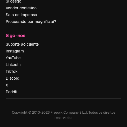
Slidesgo
Vender conteúdo
Sala de imprensa
Procurando por magnific.ai?
Siga-nos
Suporte ao cliente
Instagram
YouTube
LinkedIn
TikTok
Discord
X
Reddit
Copyright © 2010-
2026
Freepik Company S.L.U.
Todos os direitos
reservados
.