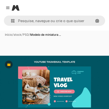
Magnific
Close menu
Pesqui
Início
/
stock
/
PSD
/
Modelo de miniatura …
Premium