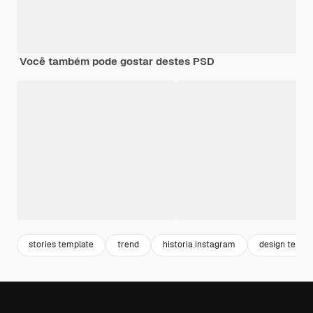
Você também pode gostar destes PSD
stories template
trend
historia instagram
design templ