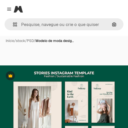
Magnific
Close menu
Pesqui
Início
/
stock
/
PSD
/
Modelo de moda desig…
Premium