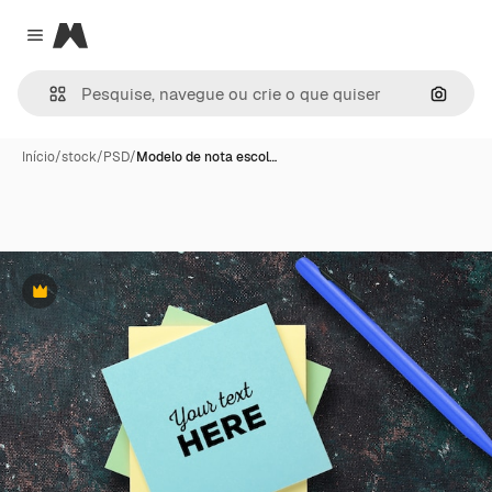
Magnific
Close menu
Pesqui
Início
/
stock
/
PSD
/
Modelo de nota escol…
Premium