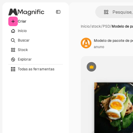
Criar
Início
/
stock
/
PSD
/
Modelo de p
Início
Buscar
Modelo de pacote de p
anuno
Stock
Explorar
Todas as ferramentas
Premium