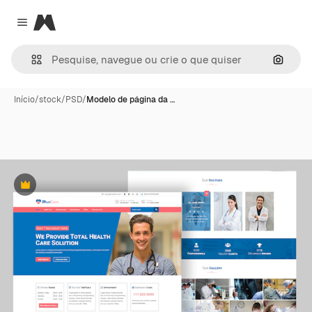
Magnific
Close menu
Pesqui
Início
/
stock
/
PSD
/
Modelo de página da …
Premium