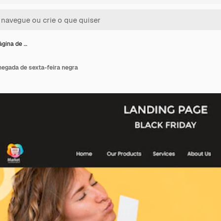
ágina de …
hegada de sexta-feira negra