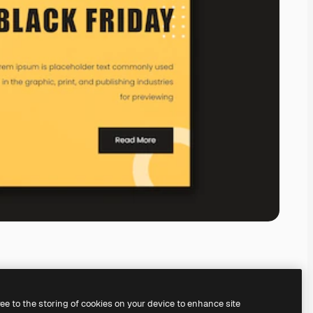
ree to the storing of cookies on your device to enhance site