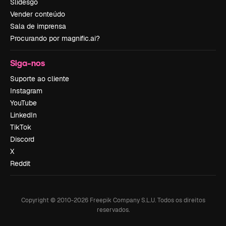
Slidesgo
Vender conteúdo
Sala de imprensa
Procurando por magnific.ai?
Siga-nos
Suporte ao cliente
Instagram
YouTube
LinkedIn
TikTok
Discord
X
Reddit
Copyright © 2010-
2026
Freepik Company S.L.U.
Todos os direitos
reservados
.