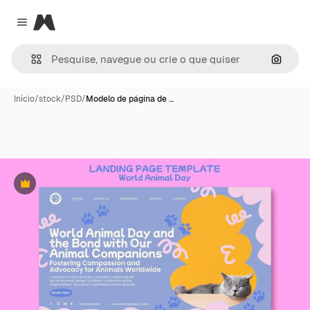
Magnific
Close menu
Pesqui
Início
/
stock
/
PSD
/
Modelo de página de …
Premium