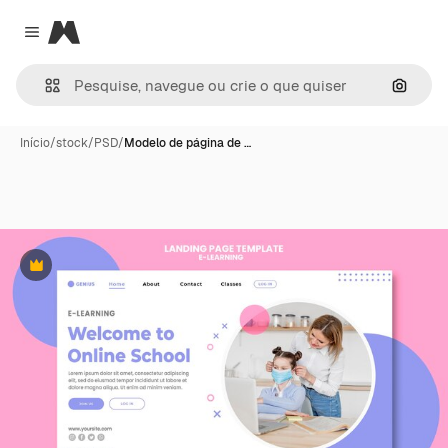
Magnific
Close menu
Pesqui
Início
/
stock
/
PSD
/
Modelo de página de …
Premium