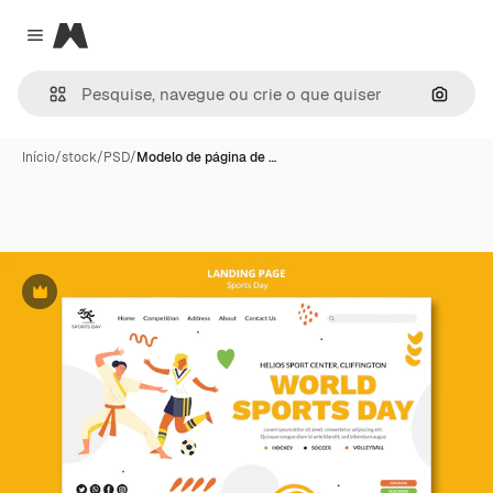
Magnific
Close menu
Pesqui
Início
/
stock
/
PSD
/
Modelo de página de …
Premium