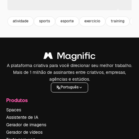
atividade
sports
esporte
exercicio
training
ex
A plataforma criativa para você direcionar seu melhor trabalho.
Mais de 1 milhão de assinantes entre criativos, empresas,
agências e estúdios.
Português
Produtos
Spaces
Assistente de IA
Gerador de imagens
Gerador de vídeos