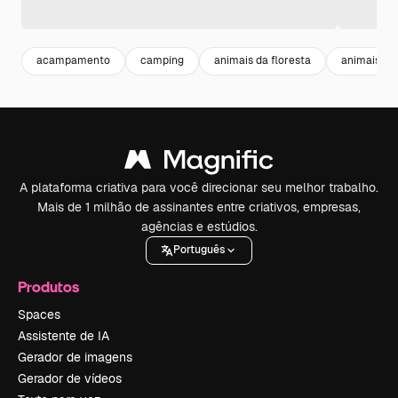
acampamento
camping
animais da floresta
animais se
A plataforma criativa para você direcionar seu melhor trabalho.
Mais de 1 milhão de assinantes entre criativos, empresas,
agências e estúdios.
Português
Produtos
Spaces
Assistente de IA
Gerador de imagens
Gerador de vídeos