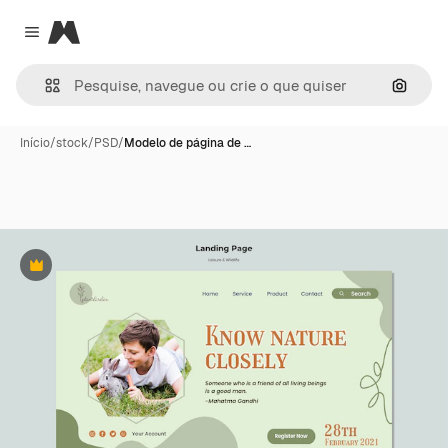
Magnific
Close menu
Pesqui
Início
/
stock
/
PSD
/
Modelo de página de …
Premium