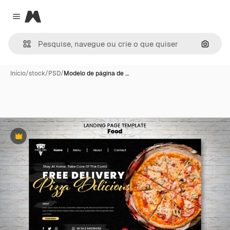
Magnific
Close menu
Pesqui
Início
/
stock
/
PSD
/
Modelo de página de …
Premium