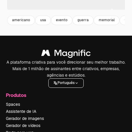
americano
usa
evento
guerra
memorial
tem
A plataforma criativa para você direcionar seu melhor trabalho.
Mais de 1 milhão de assinantes entre criativos, empresas,
agências e estúdios.
Português
Produtos
Spaces
Assistente de IA
Gerador de imagens
Gerador de vídeos