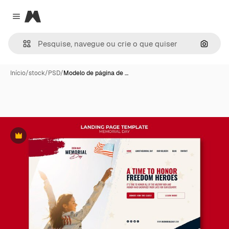
Magnific
Close menu
Pesqui
Início
/
stock
/
PSD
/
Modelo de página de …
Premium