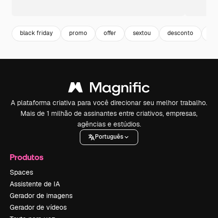
black friday
promo
offer
sextou
desconto
di
A plataforma criativa para você direcionar seu melhor trabalho.
Mais de 1 milhão de assinantes entre criativos, empresas,
agências e estúdios.
Português
Produtos
Spaces
Assistente de IA
Gerador de imagens
Gerador de vídeos