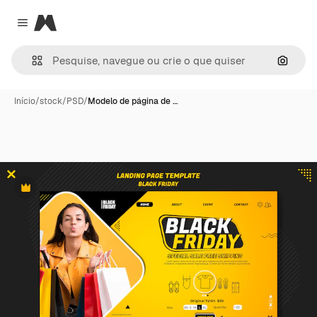
Magnific
Close menu
Pesqui
Início
/
stock
/
PSD
/
Modelo de página de …
Premium