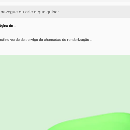
ágina de …
Modelo de página de destino verde de serviço de chamadas de renderização 3D com ilustração de ícones flutuantes