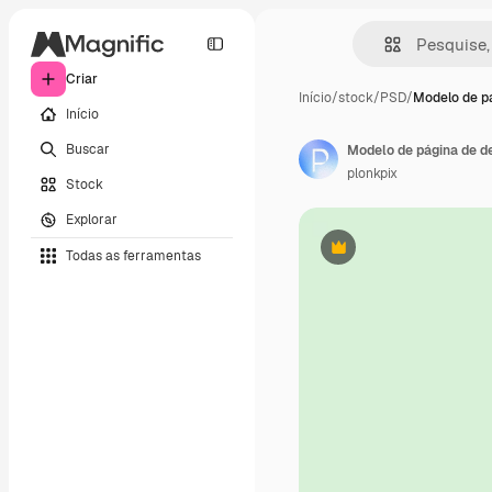
Criar
Início
/
stock
/
PSD
/
Modelo de p
Início
Buscar
plonkpix
Stock
Explorar
Todas as ferramentas
Premium