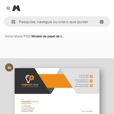
Magnific
Close menu
Pesqui
Início
/
stock
/
PSD
/
Modelo de papel de c…
Premium