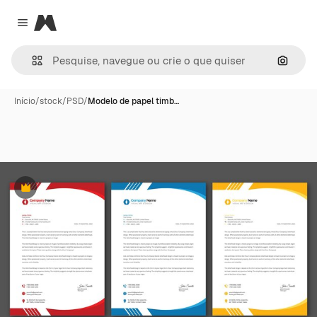
Magnific
Close menu
Pesqui
Início
/
stock
/
PSD
/
Modelo de papel timb…
Premium