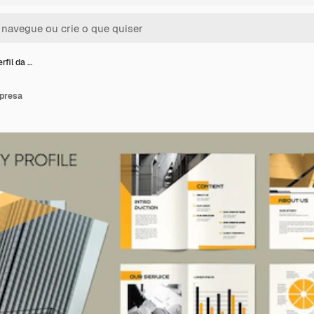
rfil da …
mpresa