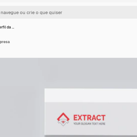
rfil da …
mpresa