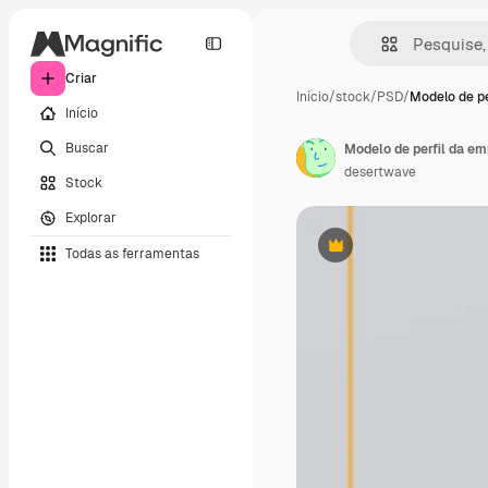
Criar
Início
/
stock
/
PSD
/
Modelo de pe
Início
Buscar
Modelo de perfil da e
desertwave
Stock
Explorar
Todas as ferramentas
Premium