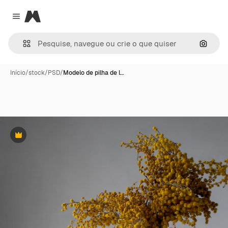
Magnific
Close menu
Pesqui
Início
/
stock
/
PSD
/
Modelo de pilha de l…
Premium