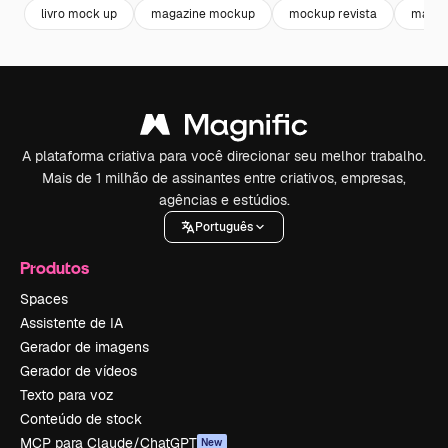
livro mock up
magazine mockup
mockup revista
magaz
A plataforma criativa para você direcionar seu melhor trabalho.
Mais de 1 milhão de assinantes entre criativos, empresas,
agências e estúdios.
Português
Produtos
Spaces
Assistente de IA
Gerador de imagens
Gerador de vídeos
Texto para voz
Conteúdo de stock
MCP para Claude/ChatGPT
New