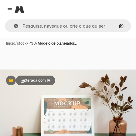
Magnific
Close menu
Pesqui
Início
/
stock
/
PSD
/
Modelo de planejador…
Gerada com IA
Premium