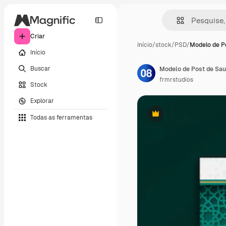
Criar
Início
/
stock
/
PSD
/
Modelo de P
Início
Buscar
Modelo de Post de Sa
frmrstudios
Stock
Explorar
Todas as ferramentas
Premium