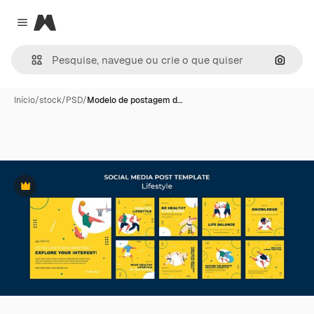
Magnific
Close menu
Pesqui
Início
/
stock
/
PSD
/
Modelo de postagem d…
Premium