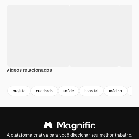
Vídeos relacionados
Premium
Premium
Gerado por IA
projeto
quadrado
saúde
hospital
médico
bro
A plataforma criativa para você direcionar seu melhor trabalho.