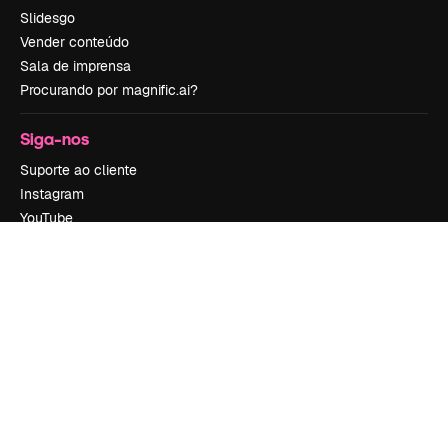
Slidesgo
Vender conteúdo
Sala de imprensa
Procurando por magnific.ai?
Siga-nos
Suporte ao cliente
Instagram
YouTube
LinkedIn
TikTok
Discord
X
Reddit
Copyright © 2010-
2026
Freepik Company S.L.U.
Todos os direitos
reservados
.