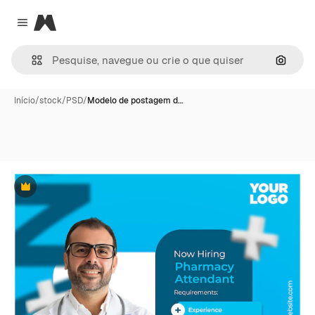
Magnific
Close menu
Pesqui
Início
/
stock
/
PSD
/
Modelo de postagem d…
Premium