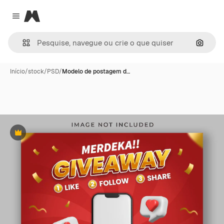
Magnific
Close menu
Pesqui
Início
/
stock
/
PSD
/
Modelo de postagem d…
Premium