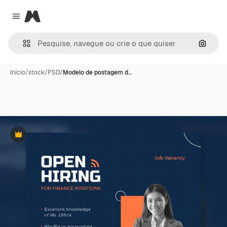
Magnific
Close menu
Pesqui
Início
/
stock
/
PSD
/
Modelo de postagem d…
Premium