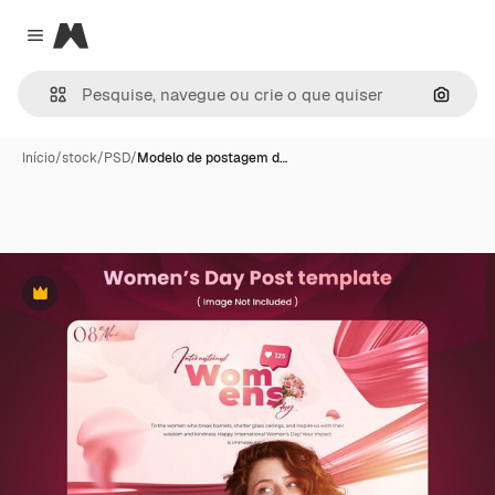
Magnific
Close menu
Pesqui
Início
/
stock
/
PSD
/
Modelo de postagem d…
Premium