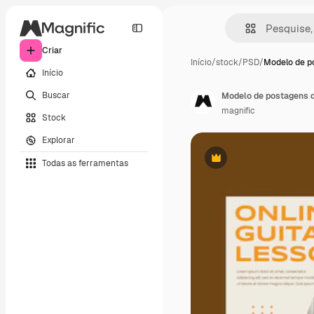
Criar
Início
/
stock
/
PSD
/
Modelo de p
Início
Buscar
Modelo de postagens d
magnific
Stock
Explorar
Todas as ferramentas
Premium