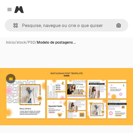
Magnific
Close menu
Pesqui
Início
/
stock
/
PSD
/
Modelo de postagens …
Premium