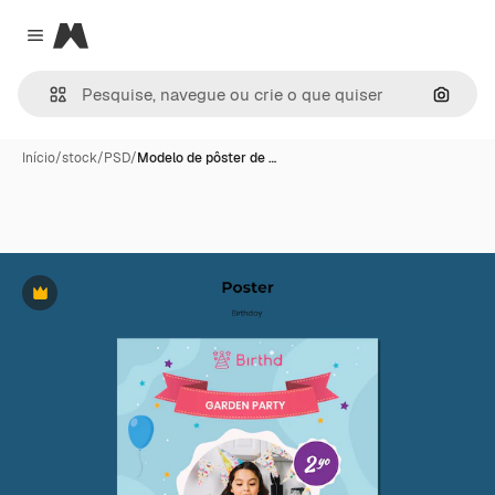
Magnific
Close menu
Pesqui
Início
/
stock
/
PSD
/
Modelo de pôster de …
Premium