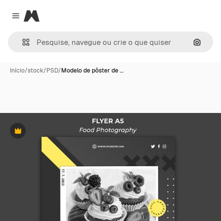
Magnific
Close menu
Pesqui
Início
/
stock
/
PSD
/
Modelo de pôster de …
Premium