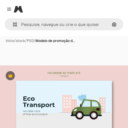
Magnific
Close menu
Pesqui
Início
/
stock
/
PSD
/
Modelo de promoção d…
Premium