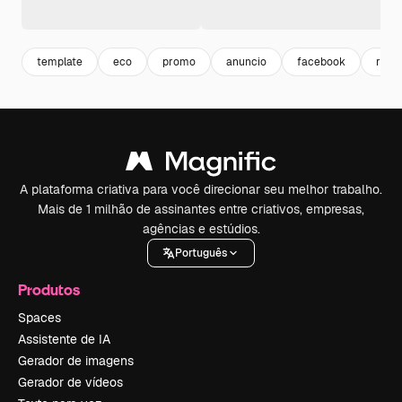
template
eco
promo
anuncio
facebook
rede 
A plataforma criativa para você direcionar seu melhor trabalho.
Mais de 1 milhão de assinantes entre criativos, empresas,
agências e estúdios.
Português
Produtos
Spaces
Assistente de IA
Gerador de imagens
Gerador de vídeos