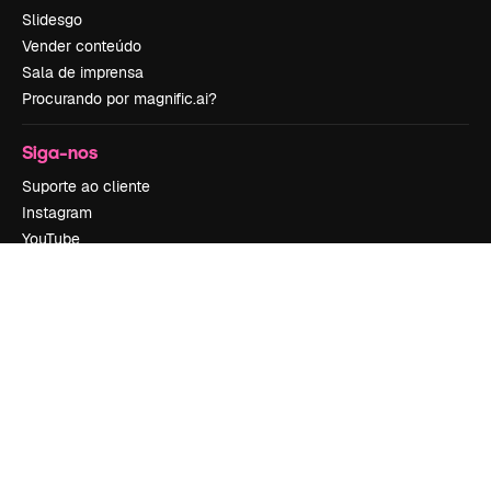
Slidesgo
Vender conteúdo
Sala de imprensa
Procurando por magnific.ai?
Siga-nos
Suporte ao cliente
Instagram
YouTube
LinkedIn
TikTok
Discord
X
Reddit
Copyright © 2010-
2026
Freepik Company S.L.U.
Todos os direitos
reservados
.