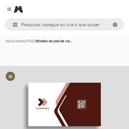
Magnific
Close menu
Pesqui
Início
/
stock
/
PSD
/
Modelo de psd de car…
Premium