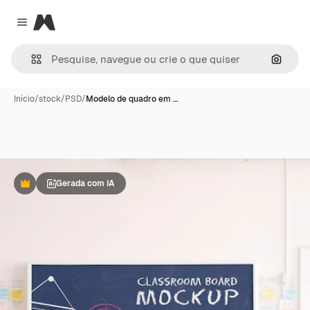
Magnific
Close menu
Pesqui
Início
/
stock
/
PSD
/
Modelo de quadro em …
Gerada com IA
Premium