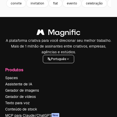
convite
invitation
flat
evento
celebração
des
A plataforma criativa para você direcionar seu melhor trabalho.
Mais de 1 milhão de assinantes entre criativos, empresas,
agências e estúdios.
Português
Produtos
Spaces
Assistente de IA
Gerador de imagens
Gerador de vídeos
Texto para voz
Conteúdo de stock
MCP para Claude/ChatGPT
New