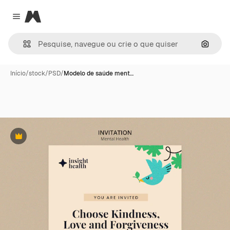
Magnific
Close menu
Pesqui
Início
/
stock
/
PSD
/
Modelo de saúde ment…
Premium