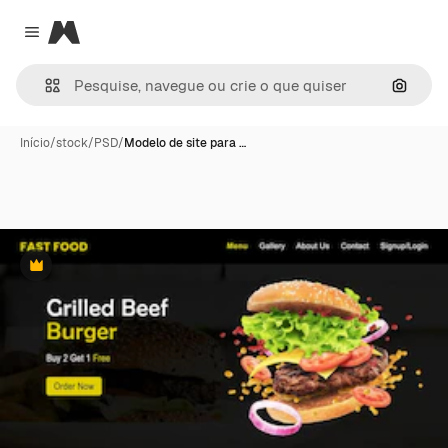
Magnific
Close menu
Pesqui
Início
/
stock
/
PSD
/
Modelo de site para …
Premium