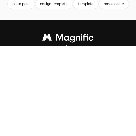
pizza post
design template
template
modelo site
A plataforma criativa para você direcionar seu melhor trabalho.
Mais de 1 milhão de assinantes entre criativos, empresas,
agências e estúdios.
Português
Produtos
Spaces
Assistente de IA
Gerador de imagens
Gerador de vídeos
Texto para voz
Conteúdo de stock
MCP para Claude/ChatGPT
New