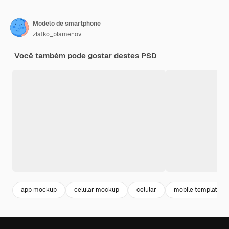
Modelo de smartphone
zlatko_plamenov
Você também pode gostar destes PSD
app mockup
celular mockup
celular
mobile template