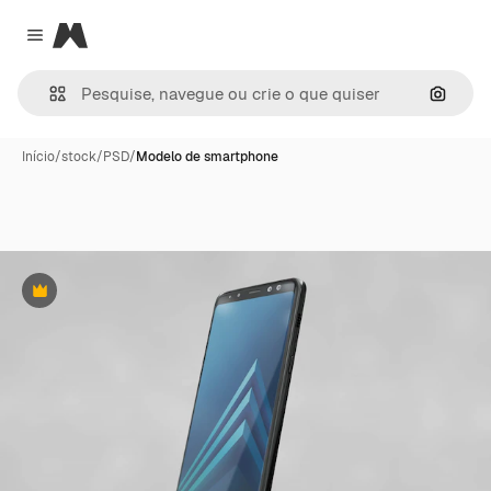
Magnific
Close menu
Pesqui
Início
/
stock
/
PSD
/
Modelo de smartphone
Premium