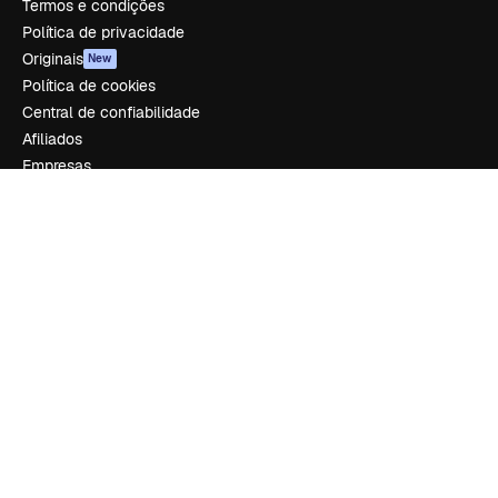
Termos e condições
Política de privacidade
Originais
New
Política de cookies
Central de confiabilidade
Afiliados
Empresas
Empresa
Preços
Sobre nós
Reviews
Emprego
Tendências de pesquisa
Blog
Eventos
Slidesgo
Vender conteúdo
Sala de imprensa