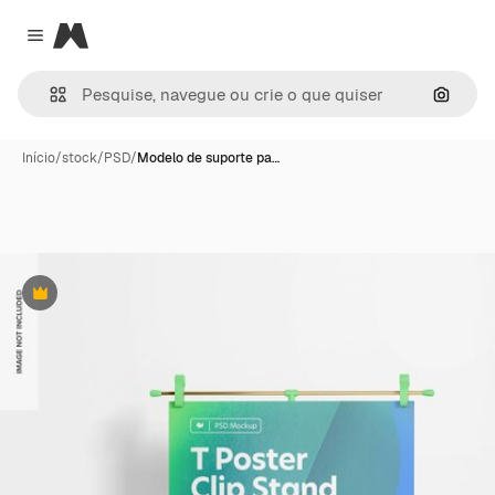
Magnific
Close menu
Pesqui
Início
/
stock
/
PSD
/
Modelo de suporte pa…
Premium