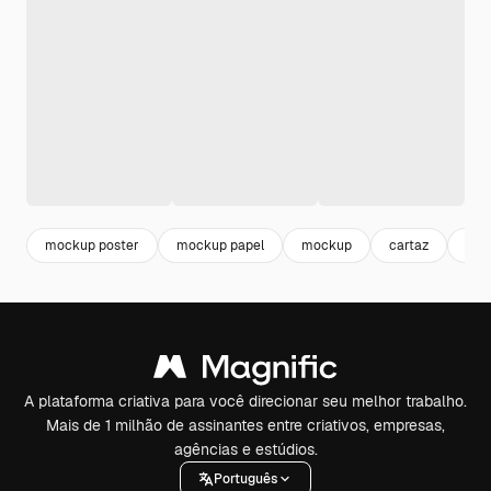
mockup poster
mockup papel
mockup
cartaz
fest
A plataforma criativa para você direcionar seu melhor trabalho.
Mais de 1 milhão de assinantes entre criativos, empresas,
agências e estúdios.
Português