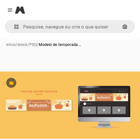
Magnific
Close menu
Pesqui
Início
/
stock
/
PSD
/
Modelo de temporada …
Premium