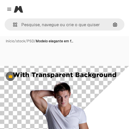
Magnific
Close menu
Pesqui
Início
/
stock
/
PSD
/
Modelo elegante em f…
Premium