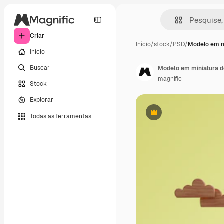
Criar
Início
/
stock
/
PSD
/
Modelo em m
Início
Buscar
Modelo em miniatura 
magnific
Stock
Explorar
Todas as ferramentas
Premium