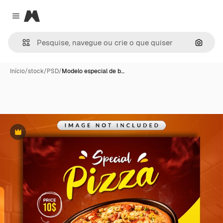
Magnific
Close menu
Pesqui
Início
/
stock
/
PSD
/
Modelo especial de b…
Premium