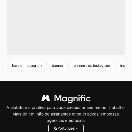
banner instagram
banner
banners do instagram
instag
A plataforma criativa para você direcionar seu melhor trabalho.
Mais de 1 milhão de assinantes entre criativos, empresas,
agências e estúdios.
Português