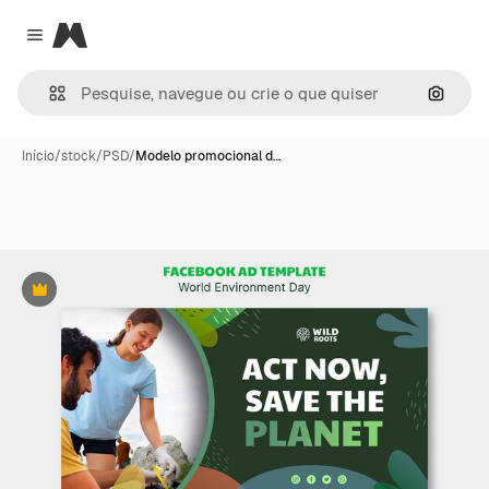
Magnific
Close menu
Pesqui
Início
/
stock
/
PSD
/
Modelo promocional d…
Premium