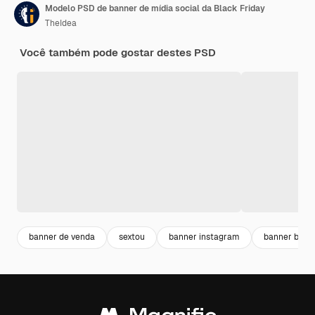
Modelo PSD de banner de mídia social da Black Friday
TheIdea
Você também pode gostar destes PSD
banner de venda
sextou
banner instagram
banner black