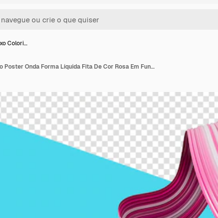
xo Colori…
Moderno Fluxo Colorido Poster Onda Forma Líquida Fita De Cor Rosa Em Fundo Azul Ilustração 3D