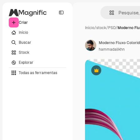
Criar
Início
/
stock
/
PSD
/
Moderno Flu
Início
Buscar
hammadalikhn
Stock
Explorar
Todas as ferramentas
Premium