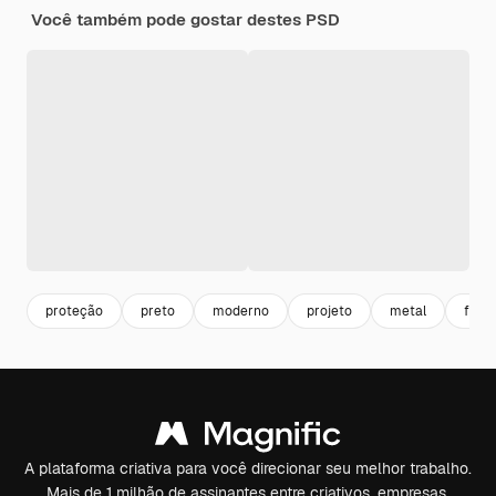
Você também pode gostar destes PSD
proteção
preto
moderno
projeto
metal
futur
A plataforma criativa para você direcionar seu melhor trabalho.
Mais de 1 milhão de assinantes entre criativos, empresas,