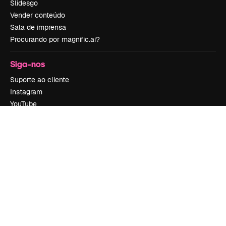
Slidesgo
Vender conteúdo
Sala de imprensa
Procurando por magnific.ai?
Siga-nos
Suporte ao cliente
Instagram
YouTube
LinkedIn
TikTok
Discord
X
Reddit
Copyright © 2010-
2026
Freepik Company S.L.U.
Todos os direitos
reservados
.