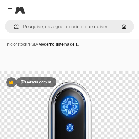
Magnific
Close menu
Pesqui
Início
/
stock
/
PSD
/
Moderno sistema de s…
Gerada com IA
Premium