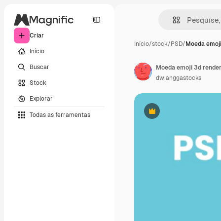
Criar
Início
/
stock
/
PSD
/
Moeda emoji
Início
Buscar
Moeda emoji 3d render
dwianggastocks
Stock
Explorar
Todas as ferramentas
Premium