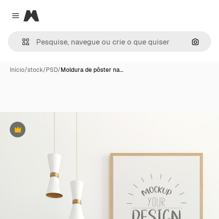
Magnific
Close menu
Pesqui
Início
/
stock
/
PSD
/
Moldura de pôster na…
Premium