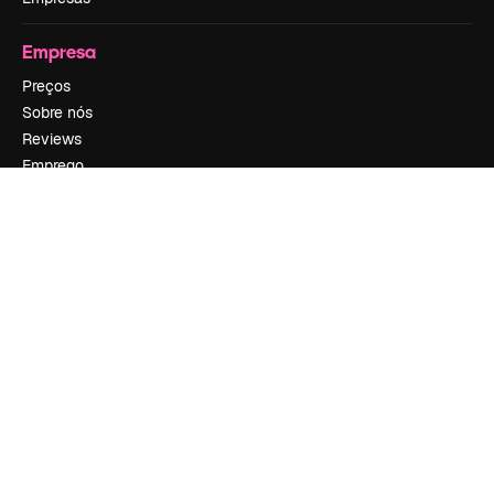
Empresa
Preços
Sobre nós
Reviews
Emprego
Tendências de pesquisa
Blog
Eventos
Slidesgo
Vender conteúdo
Sala de imprensa
Procurando por magnific.ai?
Siga-nos
Suporte ao cliente
Instagram
YouTube